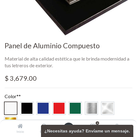
Panel de Aluminio Compuesto
Material de alta calidad estética que le brinda modernidad a
tus letreros de exterior.
$
3,679.00
Color**
0
¿Necesitas ayuda? Envíame un mensaje.
Inicio
Buscar
Wishlist
Account